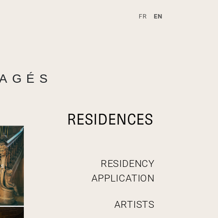
FR
EN
A
TAGÉS
RESIDENCES
N
RESIDENCY
a
APPLICATION
v
i
g
ARTISTS
a