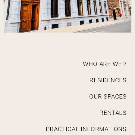
N
WHO ARE WE ?
a
v
RESIDENCES
i
g
a
OUR SPACES
t
i
RENTALS
o
n
PRACTICAL INFORMATIONS