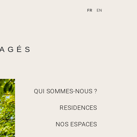
FR
EN
A
TAGÉS
N
QUI SOMMES-NOUS ?
a
v
RESIDENCES
i
g
a
NOS ESPACES
t