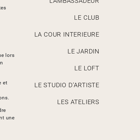
L’AMBASSADEUR
t
tes
i
LE CLUB
o
n
LA COUR INTERIEURE
LE JARDIN
ue lors
on
LE LOFT
e et
LE STUDIO D’ARTISTE
ons.
LES ATELIERS
dre
nt une