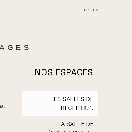
FR
EN
A
TAGÉS
NOS ESPACES
N
LES SALLES DE
a
es,
RECEPTION
v
i
e
g
LA SALLE DE
a