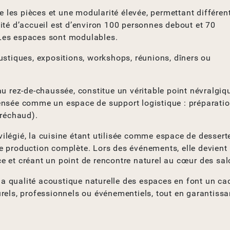
re les pièces et une modularité élevée, permettant différen
ité d’accueil est d’environ 100 personnes debout et 70
Les espaces sont modulables.
ustiques, expositions, workshops, réunions, dîners ou
u rez-de-chaussée, constitue un véritable point névralgiq
ensée comme un espace de support logistique : préparati
(réchaud).
ivilégié, la cuisine étant utilisée comme espace de dessert
e production complète. Lors des événements, elle devient
ice et créant un point de rencontre naturel au cœur des sal
 la qualité acoustique naturelle des espaces en font un ca
rels, professionnels ou événementiels, tout en garantissa