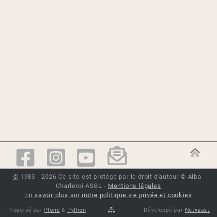
©
1983 - 2026 Ce site est protégé par le droit d'auteur © Alba-
Charleroi ASBL -
Mentions légales
En savoir plus sur notre politique vie privée et cookies
Propulsé par
Plone
&
Python
Développé par
Netvaast