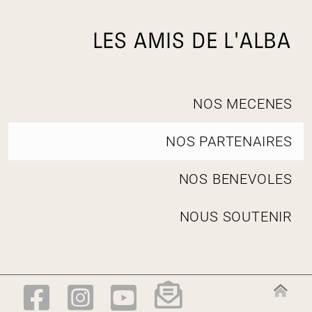
LES AMIS DE L'ALBA
N
NOS MECENES
a
v
NOS PARTENAIRES
i
g
a
NOS BENEVOLES
t
i
NOUS SOUTENIR
o
n