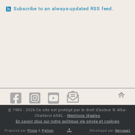
Subscribe to an always-updated RSS feed.
©
1983 - 2026 Ce site est protégé par le droit d'auteur © Alba-
Charleroi ASBL -
Mentions légales
En savoir plus sur notre politique vie privée et cookies
Propulsé par
Plone
&
Python
Développé par
Netvaast